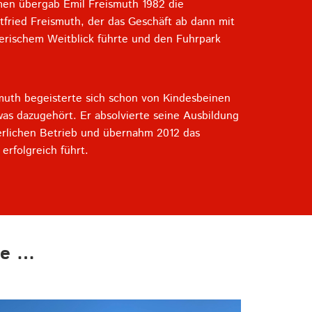
men übergab Emil Freismuth 1982 die
fried Freismuth, der das Geschäft ab dann mit
erischem Weitblick führte und den Fuhrpark
smuth begeisterte sich schon von Kindesbeinen
was dazugehört. Er absolvierte seine Ausbildung
terlichen Betrieb und übernahm 2012 das
erfolgreich führt.
de …