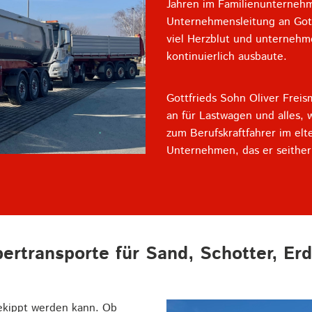
Jahren im Familienunterneh
Unternehmensleitung an Gott
viel Herzblut und unternehm
kontinuierlich ausbaute.
Gottfrieds Sohn Oliver Frei
an für Lastwagen und alles, 
zum Berufskraftfahrer im el
Unternehmen, das er seither 
pertransporte für Sand, Schotter, Er
gekippt werden kann. Ob