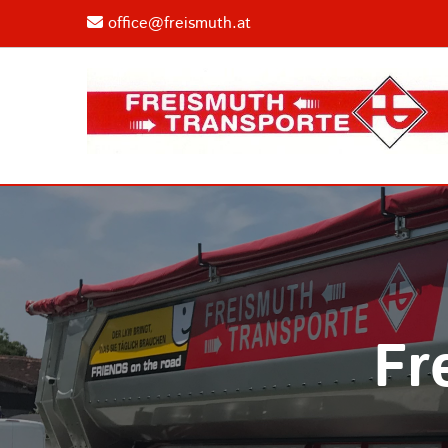
office@freismuth.at

Fr