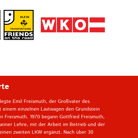
rte
legte Emil Freismuth, der Großvater des
t einem einzelnen Lastwagen den Grundstein
n Freismuth. 1970 begann Gottfried Freismuth,
einer Lehre, mit der Arbeit im Betrieb und der
 einen zweiten LKW ergänzt. Nach über 30