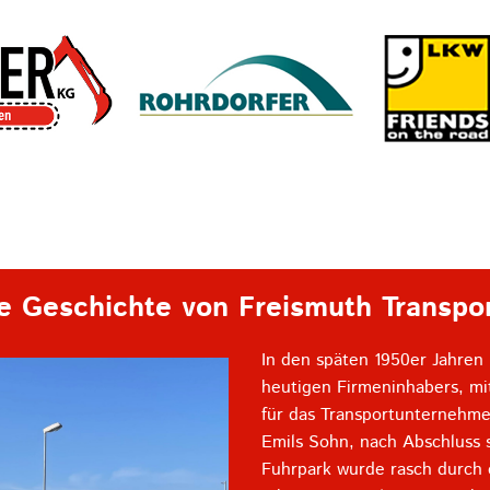
e Geschichte von Freismuth Transpo
In den späten 1950er Jahren 
heutigen Firmeninhabers, mi
für das Transportunternehme
Emils Sohn, nach Abschluss s
Fuhrpark wurde rasch durch